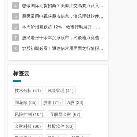
想做国际期货招商？美原油交易要点及入门指南请收好
4
股民常用电视获股市信息，涨乐理财软件或能满足更多需求？
5
本周沪指暴跌超 12%，救市行动展开，周五市场有何措施？
6
股民老张十余年沉浮股市，约谈地点竟选在开户超市门口？
7
炒股初期必看！通达信常用界面之行情报价与分时图介绍
8
标签云
技术分析
(41)
风险管理
(41)
同花顺
(55)
股市
(71)
A股
(33)
风险控制
(104)
互联网金融
(67)
金融科技
(60)
炒股软件
(63)