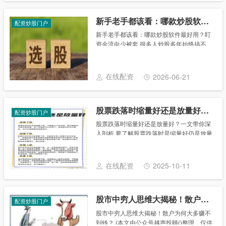
新手老手都该看：哪款炒股软件最好用？盯资金流向少被套
配资炒股门户
新手老手都该看：哪款炒股软件最好用？盯
资金流向少被套 很多人炒股多年始终搞不
懂：为什么自己天天盯盘、频繁复盘，却还
是踏空主线、追高被套？其实根本不是你技
术差，而是看盘的方向完全错了。 大多数散
在线配资
2026-06-21
户的通病......
股票跌落时缩量好还是放量好？一文带你深入剖析
配资炒股门户
股票跌落时缩量好还是放量好？一文带你深
入剖析 要了解股票跌落时是缩量好仍是放量
好，咱们需要先了解量能这一概念。 量能是
商场成交的标志，是指商场上有多少人在生
意股票，成交量小阐明很少人生意股票，资
在线配资
2025-10-11
金不合......
股市中穷人思维大揭秘！散户为何大多赚不到钱？
配资炒股门户
股市中穷人思维大揭秘！散户为何大多赚不
到钱？ (本文由公众号越声投顾()整理，仅供