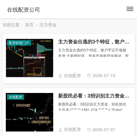
To
在线配资公司
na
当前位置：
首页
主力资金
主力资金出逃的3个特征，散户牢记不做接盘侠
配资炒股门户
主力资金出逃的3个特征，散户牢记不做接
盘侠 大家都知道，资本市场靠资金驱动，股
票价格的变化是资本博弈的结果，由于散户
投资者不可能形成合力，所以机构资金的进
出对股价形成直接影响。如果我们能够提前
在线配资
2026-07-10
预见主力......
新股民必看：3招识别主力资金，轻松抓住主升浪
在线配资
新股民必看：3招识别主力资金，轻松抓住
主升浪 {"":"","":1581.274,"":"","":1,"Extra":
{"":"今天我们来聊一个话题啊，就是如何去
识别主力资金的动向，然后通过一些......
在线配资
2026-07-07