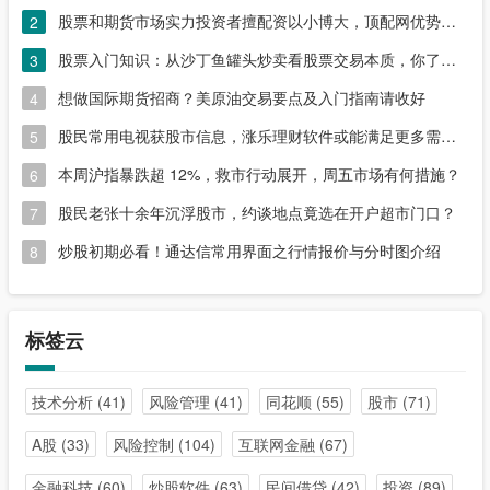
股票和期货市场实力投资者擅配资以小博大，顶配网优势尽显
2
股票入门知识：从沙丁鱼罐头炒卖看股票交易本质，你了解吗？
3
想做国际期货招商？美原油交易要点及入门指南请收好
4
股民常用电视获股市信息，涨乐理财软件或能满足更多需求？
5
本周沪指暴跌超 12%，救市行动展开，周五市场有何措施？
6
股民老张十余年沉浮股市，约谈地点竟选在开户超市门口？
7
炒股初期必看！通达信常用界面之行情报价与分时图介绍
8
标签云
技术分析
(41)
风险管理
(41)
同花顺
(55)
股市
(71)
A股
(33)
风险控制
(104)
互联网金融
(67)
金融科技
(60)
炒股软件
(63)
民间借贷
(42)
投资
(89)