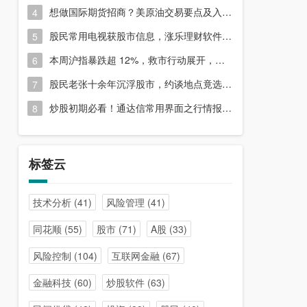
想做国际期货招商？美原油交易要点及入门指南请收好
4
股民常用电视获股市信息，涨乐理财软件或能满足更多需求？
5
本周沪指暴跌超 12%，救市行动展开，周五市场有何措施？
6
股民老张十余年沉浮股市，约谈地点竟选在开户超市门口？
7
炒股初期必看！通达信常用界面之行情报价与分时图介绍
8
标签云
技术分析
(41)
风险管理
(41)
同花顺
(55)
股市
(71)
A股
(33)
风险控制
(104)
互联网金融
(67)
金融科技
(60)
炒股软件
(63)