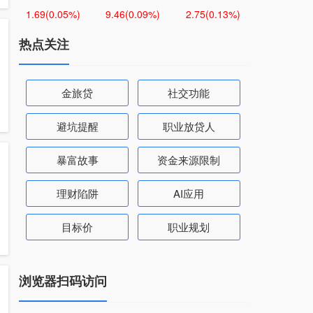
1.69
(0.05%)
9.46
(0.09%)
2.75
(0.13%)
热点关注
金旅贷
社交功能
避坑提醒
职业放贷人
暴富故事
资金来源限制
理财陷阱
AI应用
目标价
职业规划
浏览器扫码访问