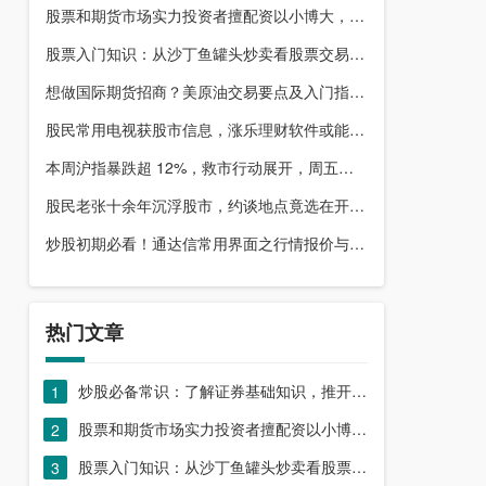
股票和期货市场实力投资者擅配资以小博大，顶配网优势尽显
股票入门知识：从沙丁鱼罐头炒卖看股票交易本质，你了解吗？
想做国际期货招商？美原油交易要点及入门指南请收好
股民常用电视获股市信息，涨乐理财软件或能满足更多需求？
本周沪指暴跌超 12%，救市行动展开，周五市场有何措施？
股民老张十余年沉浮股市，约谈地点竟选在开户超市门口？
炒股初期必看！通达信常用界面之行情报价与分时图介绍
热门文章
炒股必备常识：了解证券基础知识，推开股票市场大门
1
股票和期货市场实力投资者擅配资以小博大，顶配网优势尽显
2
股票入门知识：从沙丁鱼罐头炒卖看股票交易本质，你了解吗？
3