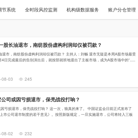
调节系统
全时段风控监测
机构级数据服务
账户分仓管理
一股长油退市，南纺股份虚构利润却仅被罚款？
油退市，南纺股份虚构利润却仅被罚款？ 主持人：刘畅 退市无疑是本周A股市场最受
4日完成最后的告别演出后，就按部就班地退出了主板市场，成为A股市场中的“......
-08-03
245
家公司或因亏损退市，保壳战役打响？
或因亏损退市，保壳战役打响？ 这一次，狼真的来了。 中国证监会日前正式发布了
上市公司退市制度的若干意见》。按照新版规定，一旦实施退市，公司将转入三板
-08-02
232