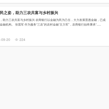
民之姿，助力三农共富与乡村振兴
，助力三农共富与乡村振兴 农商银行以金融为民为己任，大力发展普惠金融，已成
机构。 张晨军 作为服务“三农”的农村金融“主力军”，农商银行始终秉承“......
-09-20
224