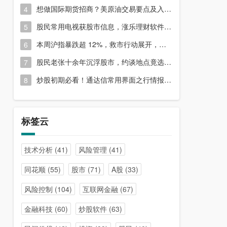
想做国际期货招商？美原油交易要点及入门指南请收好
4
股民常用电视获股市信息，涨乐理财软件或能满足更多需求？
5
本周沪指暴跌超 12%，救市行动展开，周五市场有何措施？
6
股民老张十余年沉浮股市，约谈地点竟选在开户超市门口？
7
炒股初期必看！通达信常用界面之行情报价与分时图介绍
8
标签云
技术分析
(41)
风险管理
(41)
同花顺
(55)
股市
(71)
A股
(33)
风险控制
(104)
互联网金融
(67)
金融科技
(60)
炒股软件
(63)