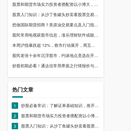
股票和期货市场实力投资者擅配资以小博大，顶配网优势尽显
股票入门知识：从沙丁鱼罐头炒卖看股票交易本质，你了解吗？
想做国际期货招商？美原油交易要点及入门指南请收好
股民常用电视获股市信息，涨乐理财软件或能满足更多需求？
本周沪指暴跌超 12%，救市行动展开，周五市场有何措施？
股民老张十余年沉浮股市，约谈地点竟选在开户超市门口？
炒股初期必看！通达信常用界面之行情报价与分时图介绍
热门文章
炒股必备常识：了解证券基础知识，推开股票市场大门
1
股票和期货市场实力投资者擅配资以小博大，顶配网优势尽显
2
股票入门知识：从沙丁鱼罐头炒卖看股票交易本质，你了解吗？
3