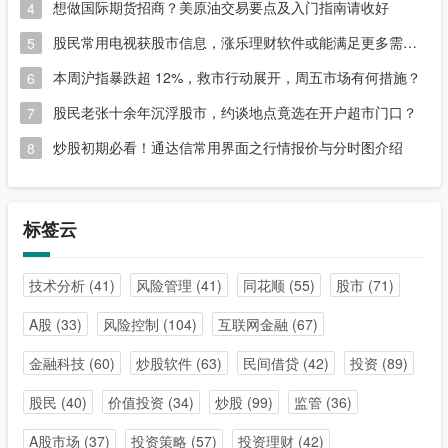
想做国际期货招商？美原油交易要点及入门指南请收好
4
股民常用电视获股市信息，涨乐理财软件或能满足更多需求？
5
本周沪指暴跌超 12%，救市行动展开，周五市场有何措施？
6
股民老张十余年沉浮股市，约谈地点竟选在开户超市门口？
7
炒股初期必看！通达信常用界面之行情报价与分时图介绍
8
标签云
技术分析
(41)
风险管理
(41)
同花顺
(55)
股市
(71)
A股
(33)
风险控制
(104)
互联网金融
(67)
金融科技
(60)
炒股软件
(63)
民间借贷
(42)
投资
(89)
股民
(40)
价值投资
(34)
炒股
(99)
监管
(36)
A股市场
(37)
投资策略
(57)
投资理财
(42)