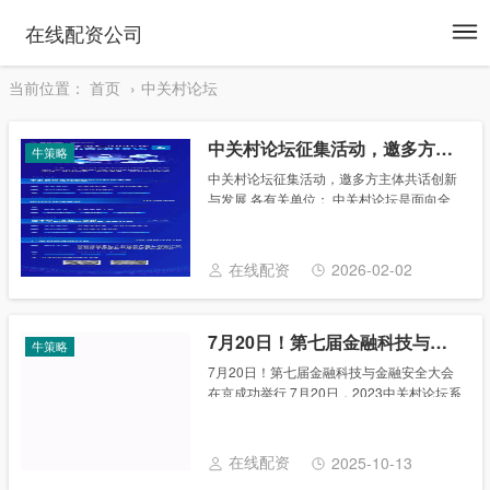
To
在线配资公司
na
当前位置：
首页
中关村论坛
中关村论坛征集活动，邀多方主体共话创新与发展
牛策略
中关村论坛征集活动，邀多方主体共话创新
与发展 各有关单位： 中关村论坛是面向全
球科技创新交流合作的国家级平台，以“创新
与发展”为永久主题，年会活动外举办贯穿全
年的常态化系列活动，邀请国内外专家学
在线配资
2026-02-02
者、企......
7月20日！第七届金融科技与金融安全大会在京成功举行
牛策略
7月20日！第七届金融科技与金融安全大会
在京成功举行 7月20日，2023中关村论坛系
列活动—第七届金融科技与金融安全大会在
中关村国家自主创新示范区展示中心成功举
行。本次大会由中关村金融科技产业发
在线配资
2025-10-13
展......