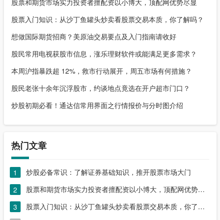
股票和期货市场实力投资者擅配资以小博大，顶配网优势尽显
股票入门知识：从沙丁鱼罐头炒卖看股票交易本质，你了解吗？
想做国际期货招商？美原油交易要点及入门指南请收好
股民常用电视获股市信息，涨乐理财软件或能满足更多需求？
本周沪指暴跌超 12%，救市行动展开，周五市场有何措施？
股民老张十余年沉浮股市，约谈地点竟选在开户超市门口？
炒股初期必看！通达信常用界面之行情报价与分时图介绍
热门文章
炒股必备常识：了解证券基础知识，推开股票市场大门
1
股票和期货市场实力投资者擅配资以小博大，顶配网优势尽显
2
股票入门知识：从沙丁鱼罐头炒卖看股票交易本质，你了解吗？
3