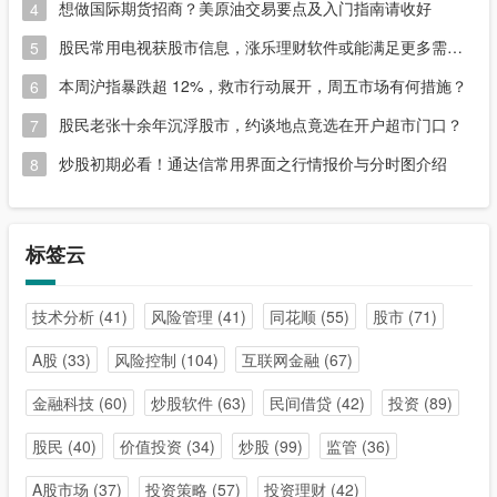
想做国际期货招商？美原油交易要点及入门指南请收好
4
股民常用电视获股市信息，涨乐理财软件或能满足更多需求？
5
本周沪指暴跌超 12%，救市行动展开，周五市场有何措施？
6
股民老张十余年沉浮股市，约谈地点竟选在开户超市门口？
7
炒股初期必看！通达信常用界面之行情报价与分时图介绍
8
标签云
技术分析
(41)
风险管理
(41)
同花顺
(55)
股市
(71)
A股
(33)
风险控制
(104)
互联网金融
(67)
金融科技
(60)
炒股软件
(63)
民间借贷
(42)
投资
(89)
股民
(40)
价值投资
(34)
炒股
(99)
监管
(36)
A股市场
(37)
投资策略
(57)
投资理财
(42)