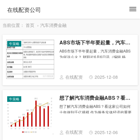
To
在线配资公司
na
当前位置：
首页
汽车消费金融
ABS市场下半年要起量，汽车消费金融ABS为何这么火？
牛策略
ABS市场下半年要起量，汽车消费金融ABS
为何这么火？ 财联社6月6日讯（编辑 杨
斌）今年ABS市场整体稳定复苏，尽管5月
作为传统淡季，ABS发行与成交环比有所降
温，但业内预计，6月是出表类资产发行
在线配资
2025-12-08
大......
想了解汽车消费金融ABS？看这家公司如何十年做到千亿规模
牛策略
想了解汽车消费金融ABS？看这家公司如何
十年做到千亿规模 作为服务实体经济的重要
金融工具之一，“结构融资产品（Asset- ，
ABS，即企业资产支持证券）凭借其独特的
资产信用增级与风险分散机制，有效促......
在线配资
2025-12-06