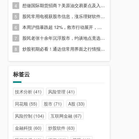
想做国际期货招商？美原油交易要点及入门指南请收好
4
股民常用电视获股市信息，涨乐理财软件或能满足更多需求？
5
本周沪指暴跌超 12%，救市行动展开，周五市场有何措施？
6
股民老张十余年沉浮股市，约谈地点竟选在开户超市门口？
7
炒股初期必看！通达信常用界面之行情报价与分时图介绍
8
标签云
技术分析
(41)
风险管理
(41)
同花顺
(55)
股市
(71)
A股
(33)
风险控制
(104)
互联网金融
(67)
金融科技
(60)
炒股软件
(63)