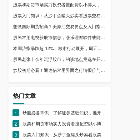
股票和期货市场实力投资者擅配资以小博大，顶配网优势尽显
股票入门知识：从沙丁鱼罐头炒卖看股票交易本质，你了解吗？
想做国际期货招商？美原油交易要点及入门指南请收好
股民常用电视获股市信息，涨乐理财软件或能满足更多需求？
本周沪指暴跌超 12%，救市行动展开，周五市场有何措施？
股民老张十余年沉浮股市，约谈地点竟选在开户超市门口？
炒股初期必看！通达信常用界面之行情报价与分时图介绍
热门文章
炒股必备常识：了解证券基础知识，推开股票市场大门
1
股票和期货市场实力投资者擅配资以小博大，顶配网优势尽显
2
股票入门知识：从沙丁鱼罐头炒卖看股票交易本质，你了解吗？
3