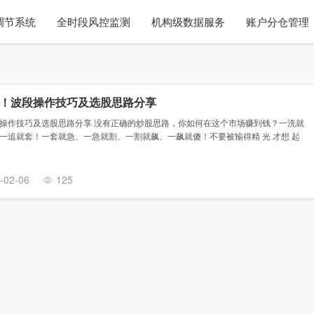
调节系统
全时段风控监测
机构级数据服务
账户分仓管理
！波段操作技巧及选股思路分享
操作技巧及选股思路分享 没有正确的炒股思路，你如何在这个市场赚到钱？一洗就
一追就套！一套就急、一急就割、一割就飙、一飙就傻！不要被输得精 光 才想 起
-02-06
125