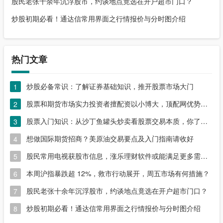
股民老张十余年沉浮股市，约谈地点竟选在开户超市门口？
炒股初期必看！通达信常用界面之行情报价与分时图介绍
热门文章
炒股必备常识：了解证券基础知识，推开股票市场大门
1
股票和期货市场实力投资者擅配资以小博大，顶配网优势尽显
2
股票入门知识：从沙丁鱼罐头炒卖看股票交易本质，你了解吗？
3
想做国际期货招商？美原油交易要点及入门指南请收好
4
股民常用电视获股市信息，涨乐理财软件或能满足更多需求？
5
本周沪指暴跌超 12%，救市行动展开，周五市场有何措施？
6
股民老张十余年沉浮股市，约谈地点竟选在开户超市门口？
7
炒股初期必看！通达信常用界面之行情报价与分时图介绍
8