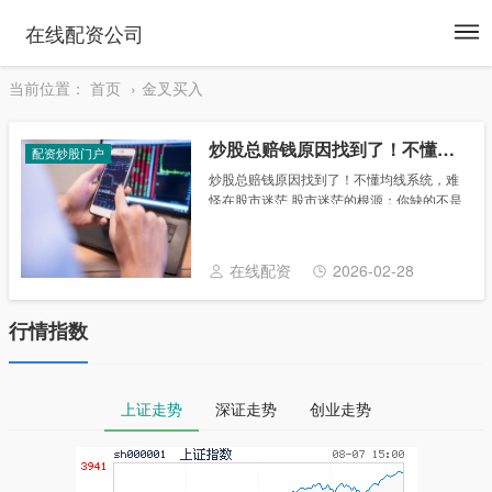
To
在线配资公司
na
当前位置：
首页
金叉买入
炒股总赔钱原因找到了！不懂均线系统，难怪在股市迷茫
配资炒股门户
炒股总赔钱原因找到了！不懂均线系统，难
怪在股市迷茫 股市迷茫的根源：你缺的不是
技巧，而是原则 许多人在股市中反复挣扎，
不断追问：“为什么我总是赔钱？” 答案或许
出乎意料：在股市赚钱，并不需要多么高深
在线配资
2026-02-28
莫......
行情指数
上证走势
深证走势
创业走势