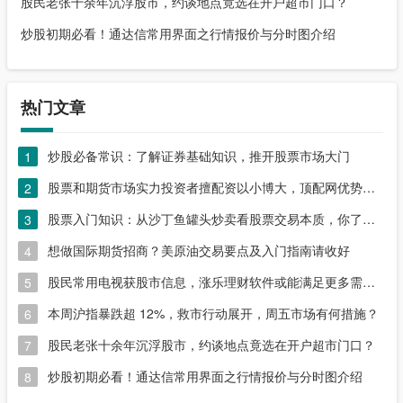
股民老张十余年沉浮股市，约谈地点竟选在开户超市门口？
炒股初期必看！通达信常用界面之行情报价与分时图介绍
热门文章
炒股必备常识：了解证券基础知识，推开股票市场大门
1
股票和期货市场实力投资者擅配资以小博大，顶配网优势尽显
2
股票入门知识：从沙丁鱼罐头炒卖看股票交易本质，你了解吗？
3
想做国际期货招商？美原油交易要点及入门指南请收好
4
股民常用电视获股市信息，涨乐理财软件或能满足更多需求？
5
本周沪指暴跌超 12%，救市行动展开，周五市场有何措施？
6
股民老张十余年沉浮股市，约谈地点竟选在开户超市门口？
7
炒股初期必看！通达信常用界面之行情报价与分时图介绍
8