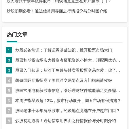
股民老张十余年沉浮股市，约谈地点竟选在开户超市门口？
炒股初期必看！通达信常用界面之行情报价与分时图介绍
热门文章
炒股必备常识：了解证券基础知识，推开股票市场大门
1
股票和期货市场实力投资者擅配资以小博大，顶配网优势尽显
2
股票入门知识：从沙丁鱼罐头炒卖看股票交易本质，你了解吗？
3
想做国际期货招商？美原油交易要点及入门指南请收好
4
股民常用电视获股市信息，涨乐理财软件或能满足更多需求？
5
本周沪指暴跌超 12%，救市行动展开，周五市场有何措施？
6
股民老张十余年沉浮股市，约谈地点竟选在开户超市门口？
7
炒股初期必看！通达信常用界面之行情报价与分时图介绍
8