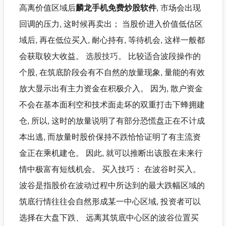
高离价值区域后
麟龙手机免费炒股软件
, 市场会出现
回调的压力, 这时候再卖出； 当股价进入价值低估区
域后, 再在低位买入, 耐心持有, 等待机会, 这样一般都
会获取较大收益。
选股技巧
。 比较适合波段操作的
个股, 在筑底阶段会有不自然的放量现象, 量能的有效
放大显示出有主力资金在积极介入。 因为, 散户资金
不会在基本面利空和技术面走坏的双重打击下蜂拥建
仓, 所以, 这时的放量说明了有部分恐慌盘正在不计成
本出逃, 而放量时股价保持不跌恰恰证明了有主流资
金正在乘机建仓。 因此, 就可以推断出该股在未来行
情中极富有短线机会。 买入技巧： 在波谷时买入。
波谷是指股价在波动过程中所达到的最大跌幅区域的
筑底行情往往会自然形成某一中心区域, 投资者可以
选择在大盘下跌、 远离其筑底中心区的波谷位置买