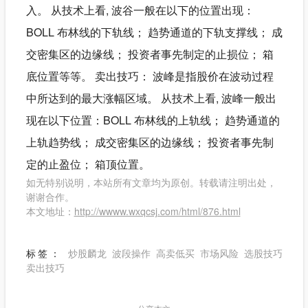
入。 从技术上看, 波谷一般在以下的位置出现：
BOLL 布林线的下轨线； 趋势通道的下轨支撑线； 成
交密集区的边缘线； 投资者事先制定的止损位； 箱
底位置等等。 卖出技巧： 波峰是指股价在波动过程
中所达到的最大涨幅区域。 从技术上看, 波峰一般出
现在以下位置：BOLL 布林线的上轨线； 趋势通道的
上轨趋势线； 成交密集区的边缘线； 投资者事先制
定的止盈位； 箱顶位置。
如无特别说明，本站所有文章均为原创。转载请注明出处，
谢谢合作。
本文地址：
http://wwww.wxqcsj.com/html/876.html
标签：
炒股麟龙
波段操作
高卖低买
市场风险
选股技巧
卖出技巧