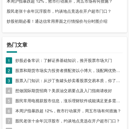
本周沪指暴跌超 12%，救市行动展开，周五市场有何措施？
股民老张十余年沉浮股市，约谈地点竟选在开户超市门口？
炒股初期必看！通达信常用界面之行情报价与分时图介绍
热门文章
炒股必备常识：了解证券基础知识，推开股票市场大门
1
股票和期货市场实力投资者擅配资以小博大，顶配网优势尽显
2
股票入门知识：从沙丁鱼罐头炒卖看股票交易本质，你了解吗？
3
想做国际期货招商？美原油交易要点及入门指南请收好
4
股民常用电视获股市信息，涨乐理财软件或能满足更多需求？
5
本周沪指暴跌超 12%，救市行动展开，周五市场有何措施？
6
股民老张十余年沉浮股市，约谈地点竟选在开户超市门口？
7