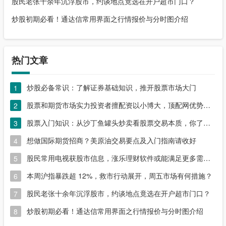
股民老张十余年沉浮股市，约谈地点竟选在开户超市门口？
炒股初期必看！通达信常用界面之行情报价与分时图介绍
热门文章
炒股必备常识：了解证券基础知识，推开股票市场大门
1
股票和期货市场实力投资者擅配资以小博大，顶配网优势尽显
2
股票入门知识：从沙丁鱼罐头炒卖看股票交易本质，你了解吗？
3
想做国际期货招商？美原油交易要点及入门指南请收好
4
股民常用电视获股市信息，涨乐理财软件或能满足更多需求？
5
本周沪指暴跌超 12%，救市行动展开，周五市场有何措施？
6
股民老张十余年沉浮股市，约谈地点竟选在开户超市门口？
7
炒股初期必看！通达信常用界面之行情报价与分时图介绍
8