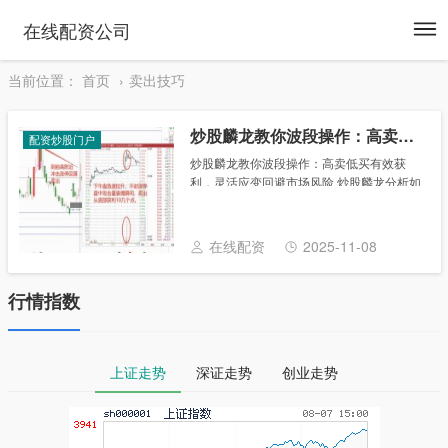
To
在线配资公司
na
当前位置：
首页
卖出技巧
炒股麟龙教你波段操作：高卖低买有效获利，灵活应变回避市场风险
配资炒股门户
炒股麟龙教你波段操作：高卖低买有效获
利，灵活应变回避市场风险 炒股麟龙分析如
何波段操作 波段操作就是指投资股票的人有
价位高时卖出股票, 在低位时买入股票的投
资方法. 波段操作是针对目前国内股市呈......
在线配资
2025-11-08
行情指数
上证走势
深证走势
创业走势