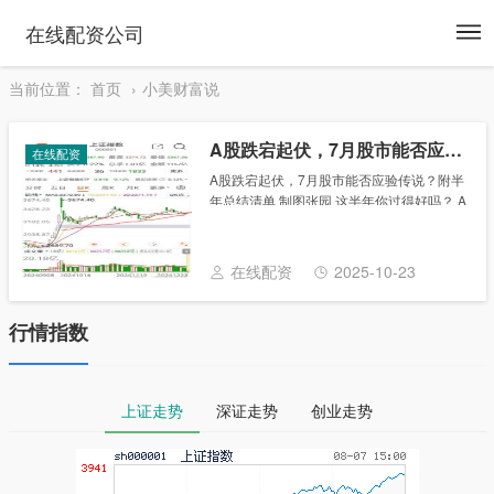
To
在线配资公司
na
当前位置：
首页
小美财富说
A股跌宕起伏，7月股市能否应验传说？附半年总结清单
在线配资
A股跌宕起伏，7月股市能否应验传说？附半
年总结清单 制图张园 这半年你过得好吗？ A
股在跌宕起伏的指数中博弈，牛市下半场大
幕拉开。7月股市是否会应验“五穷六绝七翻
身”的江湖传说？当你还在为深V惊险叹......
在线配资
2025-10-23
行情指数
上证走势
深证走势
创业走势