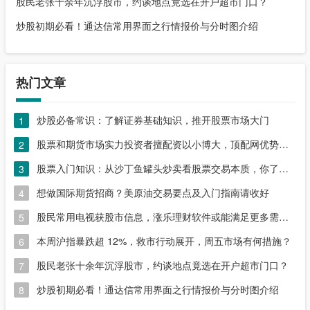
股民老张十余年沉浮股市，约谈地点竟选在开户超市门口？
炒股初期必看！通达信常用界面之行情报价与分时图介绍
热门文章
炒股必备常识：了解证券基础知识，推开股票市场大门
1
股票和期货市场实力投资者擅配资以小博大，顶配网优势尽显
2
股票入门知识：从沙丁鱼罐头炒卖看股票交易本质，你了解吗？
3
想做国际期货招商？美原油交易要点及入门指南请收好
4
股民常用电视获股市信息，涨乐理财软件或能满足更多需求？
5
本周沪指暴跌超 12%，救市行动展开，周五市场有何措施？
6
股民老张十余年沉浮股市，约谈地点竟选在开户超市门口？
7
炒股初期必看！通达信常用界面之行情报价与分时图介绍
8