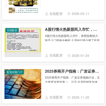
富增长的智慧与策略》 内容梗概 《投资制
胜：解码财富增长的智慧与策略》是一部深
入浅出的投资入门与进阶指南，旨在帮助
在线配资
2026-03-11
广......
A股行情火热新股民入市忙，券商投教助力新手入门指南全解析
在线配资
A股行情火热新股民入市忙，券商投教助力
新手入门指南全解析 久违的行情点燃了投资
者的入市热情。贝壳财经记者从多家券商处
获悉，自9月末以来，股票开户保持较高热
度，每日开户量达平时数倍，开户意愿强
在线配资
2026-01-24
烈。其中A......
2025券商开户指南：广发证券领跑行业，五大维度深度评测
配资炒股门户
2025券商开户指南：广发证券领跑行业，五
大维度深度评测 一、引言 在居民财富加速
向权益市场迁移的2025年，选择一家合规稳
健、功能完备且费用透明的券商，成为新股
民与存量投资者切换账户时的首要决策。
在线配资
2025-11-25
对......