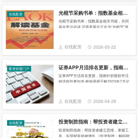
光棍节采购书单：指数基金相关书籍，共同基金常识必读
在线配资
光棍节采购书单：指数基金相关书籍，共同
基金常识必读 贝塔君最近正在为“光棍节”准
备采购书单，育儿类、小说类、理财类，每
类都拉了一个清单，准备当天血拼采购。古
人云，“书中自有黄金屋”，这里面当然少不
在线配资
2026-05-22
了关......
证券APP月活排名更新，指南针炒股软件注销流程也要知道
配资炒股门户
证券APP月活排名更新，指南针炒股软件注
销流程也要知道 根据易观千帆2023年7月证
券APP月活跃用户数据，7月自营类证券服
务应用Top20 活跃人数8835.34万人，其中
17家APP呈现正增长。涨......
在线配资
2026-04-28
投资制胜指南：帮投资者建立思维，掌握工具，实现财富稳健增长
在线配资
投资制胜指南：帮投资者建立思维，掌握工
具，实现财富稳健增长 《投资制胜：解码财