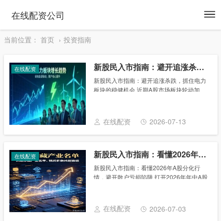
To
在线配资公司
na
当前位置：
首页
投资指南
新股民入市指南：避开追涨杀跌，抓住电力板块的稳健机会
在线配资
新股民入市指南：避开追涨杀跌，抓住电力
板块的稳健机会 近期A股市场板块轮动加
速，成长赛道波动加剧，不少散户频繁追涨
杀跌，账户持续缩水。反观电力板块，在大
盘震荡调整阶段走出独立抗跌行情，资金持
在线配资
2026-07-13
续逆势流入......
新股民入市指南：看懂2026年A股分化行情，避开散户亏损陷阱
在线配资
新股民入市指南：看懂2026年A股分化行
情，避开散户亏损陷阱 打开2026年年中A股
盘面，绝大多数散户都会感受到极强的市场
割裂感：科创主线持续创新高，科创50站稳
2000点刷新历史纪录，算力、半导体、......
在线配资
2026-07-03