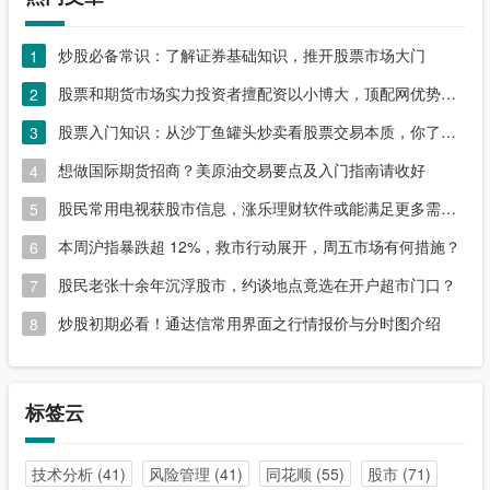
炒股必备常识：了解证券基础知识，推开股票市场大门
1
股票和期货市场实力投资者擅配资以小博大，顶配网优势尽显
2
股票入门知识：从沙丁鱼罐头炒卖看股票交易本质，你了解吗？
3
想做国际期货招商？美原油交易要点及入门指南请收好
4
股民常用电视获股市信息，涨乐理财软件或能满足更多需求？
5
本周沪指暴跌超 12%，救市行动展开，周五市场有何措施？
6
股民老张十余年沉浮股市，约谈地点竟选在开户超市门口？
7
炒股初期必看！通达信常用界面之行情报价与分时图介绍
8
标签云
技术分析
(41)
风险管理
(41)
同花顺
(55)
股市
(71)