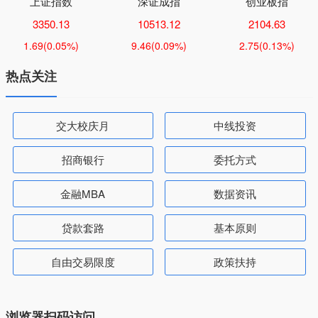
上证指数
深证成指
创业板指
3350.13
10513.12
2104.63
1.69
(0.05%)
9.46
(0.09%)
2.75
(0.13%)
热点关注
交大校庆月
中线投资
招商银行
委托方式
金融MBA
数据资讯
贷款套路
基本原则
自由交易限度
政策扶持
浏览器扫码访问