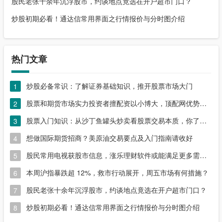
股民老张十余年沉浮股市，约谈地点竟选在开户超市门口？
炒股初期必看！通达信常用界面之行情报价与分时图介绍
热门文章
炒股必备常识：了解证券基础知识，推开股票市场大门
1
股票和期货市场实力投资者擅配资以小博大，顶配网优势尽显
2
股票入门知识：从沙丁鱼罐头炒卖看股票交易本质，你了解吗？
3
想做国际期货招商？美原油交易要点及入门指南请收好
4
股民常用电视获股市信息，涨乐理财软件或能满足更多需求？
5
本周沪指暴跌超 12%，救市行动展开，周五市场有何措施？
6
股民老张十余年沉浮股市，约谈地点竟选在开户超市门口？
7
炒股初期必看！通达信常用界面之行情报价与分时图介绍
8