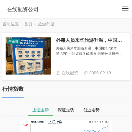
To
在线配资公司
na
当前位置：
首页
旅游升温
外籍人员来华旅游升温，中国银行‘来华通’APP 一站式服务解痛点
牛策略
外籍人员来华旅游升温，中国银行‘来华
通’APP 一站式服务解痛点 最新数据显示，
2024年，全国移民管理机构累计查验出入境
外国人6488.2万人次，同比上升82.9%；全
国各口岸免签入境外国人达到20......
在线配资
2026-02-19
行情指数
上证走势
深证走势
创业走势